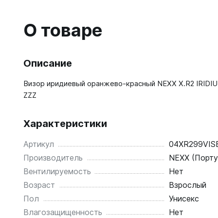
О товаре
Описание
Визор иридиевый оранжево-красный NEXX X.R2 IRID
ZZZ
Характеристики
Артикул
04XR299VIS
Производитель
NEXX (Порту
Вентилируемость
Нет
Возраст
Взрослый
Пол
Унисекс
Влагозащищенность
Нет