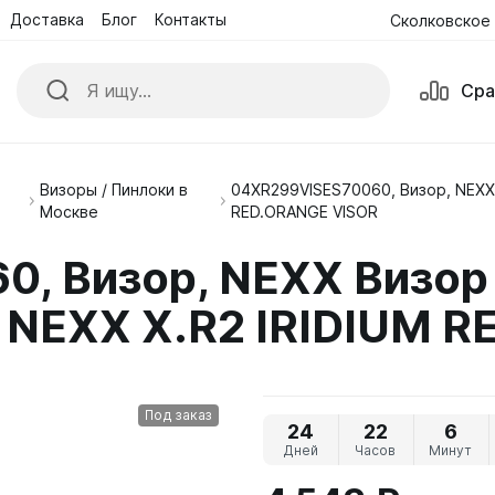
Доставка
Блог
Контакты
Сколковское 
Сра
Визоры / Пинлоки в
04XR299VISES70060, Визор, NEXX
ики
Куртки
Москве
RED.ORANGE VISOR
е комбинезоны
Обувь
, Визор, NEXX Визор
ые Очки и Маски
Перчатки
NEXX X.R2 IRIDIUM R
Под заказ
24
22
6
Дней
Часов
Минут