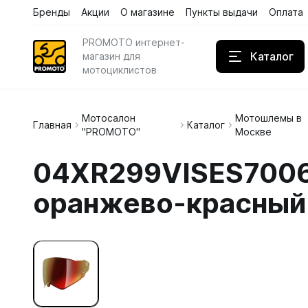
Бренды
Акции
О магазине
Пункты выдачи
Оплата
PROMOTO интернет-
Каталог
магазин для
мотоциклистов
Мотосалон
Мотошлемы в
Дождев
Главная
Каталог
"PROMOTO"
Москве
Кожаны
04XR299VISES70060
Кроссов
оранжево-красный 