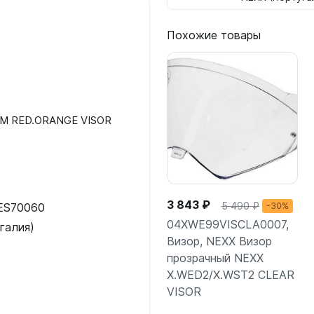
Похожие товары
IUM RED.ORANGE VISOR
3 843 ₽
5 490 ₽
-30%
ES70060
04XWE99VISCLA0007,
галия)
Визор, NEXX Визор
прозрачный NEXX
X.WED2/X.WST2 CLEAR
VISOR