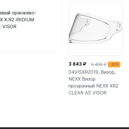
евый оранжево-
X X.R2 IRIDIUM
 VISOR
3 843 ₽
5 490 ₽
-30%
04VISXR2019, Визор,
NEXX Визор
прозрачный NEXX XR2
CLEAR AS VISOR