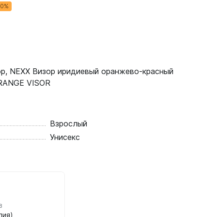
30%
р, NEXX Визор иридиевый оранжево-красный
ORANGE VISOR
Взрослый
Унисекс
в
лия)