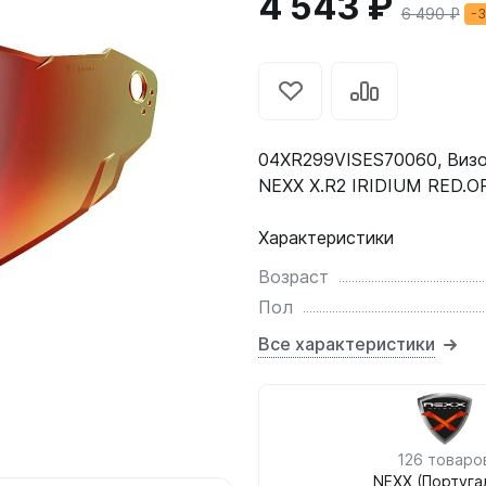
4 543 ₽
6 490 ₽
-
04XR299VISES70060, Визо
NEXX X.R2 IRIDIUM RED.
Характеристики
Возраст
Пол
Все характеристики
126 товаро
NEXX (Португа