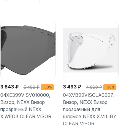
3 843 ₽
3 493 ₽
5 490 ₽
4 990 ₽
-30%
-30%
04XE399VISV010000,
04XVB99VISCLA0007,
Визор, NEXX Визор
Визор, NEXX Визор
прозрачный NEXX
прозрачный для
X.WED3 CLEAR VISOR
шлемов NEXX X.VILIBY
CLEAR VISOR