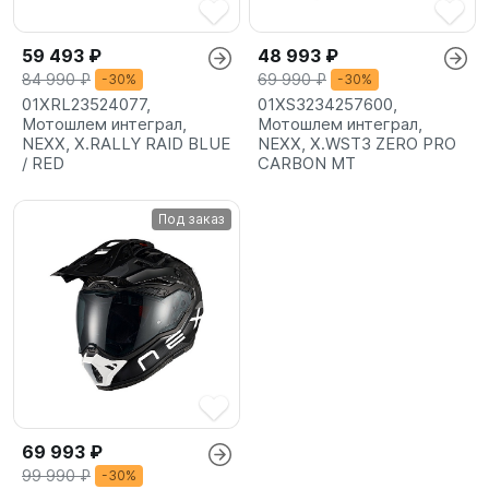
59 493 ₽
48 993 ₽
84 990 ₽
69 990 ₽
-30%
-30%
01XRL23524077,
01XS3234257600,
Мотошлем интеграл,
Мотошлем интеграл,
NEXX, X.RALLY RAID BLUE
NEXX, X.WST3 ZERO PRO
/ RED
CARBON MT
Под заказ
69 993 ₽
99 990 ₽
-30%