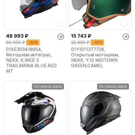
48 993 ₽
15 743 ₽
69 990 ₽
22 490 ₽
-30%
-30%
01XE303418954,
01Y1011377728,
Мотошлем интеграл,
Открытый мотошлем,
NEXX, X.WED 3
NEXX, Y.10 MIDTOWN
TRAILMANIA BLUE.RED
GREEN.CAMEL
MT
Осталось мало
Осталось мало