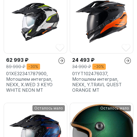
62 993 ₽
24 493 ₽
89 990 ₽
34 990 ₽
-30%
-30%
01XE32341787900,
01YT102476037,
Мотошлем интеграл,
Мотошлем интеграл,
NEXX, X.WED 3 KEYO
NEXX, Y.TRAVL QUEST
WHITE NEON MT
ORANGE MT
Осталось мало
Осталось мало