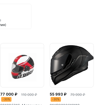
в
лия)
77 000 ₽
55 993 ₽
110 000 ₽
79 990 ₽
-30%
-30%