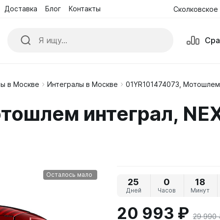
Доставка
Блог
Контакты
Сколковское 
Сра
ы в Москве
Интегралы в Москве
01YR101474073, Мотошлем 
ики
Куртки
тошлем интеграл, NEX
е комбинезоны
Обувь
ые Очки и Маски
Перчатки
Осталось мало
25
0
18
Дней
Часов
Минут
20 993 ₽
29 990 