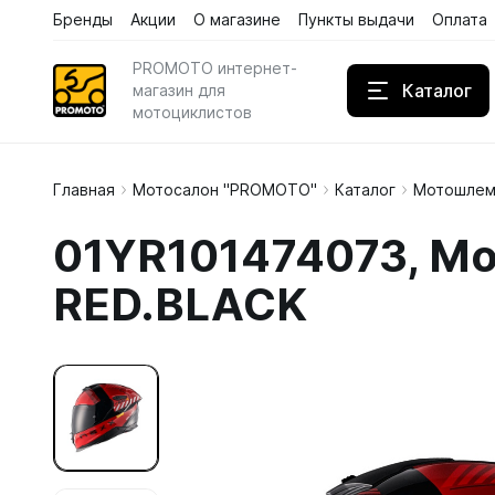
Бренды
Акции
О магазине
Пункты выдачи
Оплата
PROMOTO интернет-
Каталог
магазин для
мотоциклистов
Главная
Мотосалон "PROMOTO"
Каталог
Мотошлем
Дождев
01YR101474073, Мо
Кожаны
RED.BLACK
Кроссов