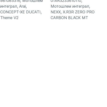
981085316, Мотошлем
01XR3233610110,
интеграл, Arai,
Мотошлем интеграл,
CONCEPT-XE DUCATI,
NEXX, X.R3R ZERO PRO
Theme V2
CARBON BLACK MT
Подробнее
Подробнее