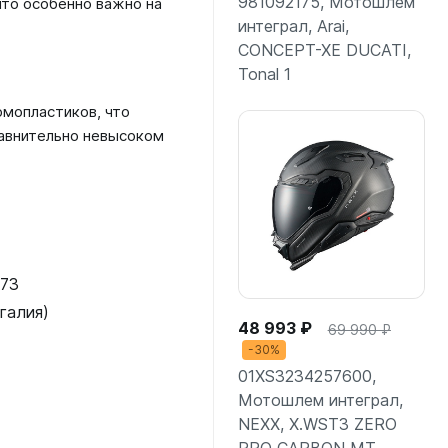
981092175, Мотошлем
что особенно важно на
интеграл, Arai,
CONCEPT-XE DUCATI,
Tonal 1
Подробнее
рмопластиков, что
равнительно невысоком
073
галия)
48 993 ₽
69 990 ₽
-30%
01XS3234257600,
Мотошлем интеграл,
NEXX, X.WST3 ZERO
PRO CARBON MT