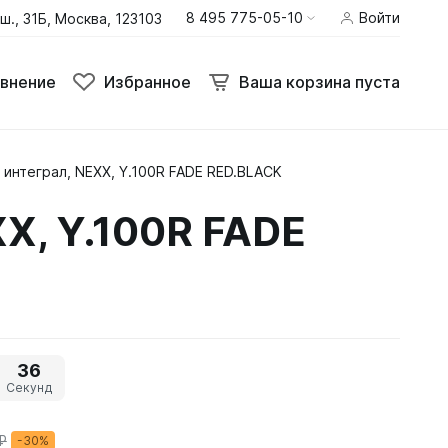
8 495 775-05-10
Войти
ш., 31Б, Москва, 123103
внение
Избранное
Ваша корзина пуста
интеграл, NEXX, Y.100R FADE RED.BLACK
Термобелье
X, Y.100R FADE
Шлемы
Штаны
36
Секунд
₽
-30%