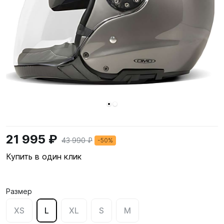
21 995 ₽
43 990 ₽
-50%
Купить в один клик
Размер
XS
L
XL
S
M