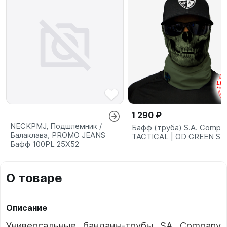
1 290 ₽
NECKPMJ, Подшлемник /
Бафф (труба) S.A. Compa
Балаклава, PROMO JEANS
TACTICAL | OD GREEN S
Бафф 100PL 25X52
О товаре
Описание
Универсальные банданы-трубы SA Company