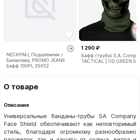
1 290 ₽
NECKPMJ, Подшлемник /
Бафф (труба) S.A. Compa
Балаклава, PROMO JEANS
TACTICAL | OD GREEN S
Бафф 100PL 25X52
О товаре
Описание
Универсальные банданы-трубы SA Company
Face Shield обеспечивают как неповторимый
стиль, благодаря огромному разнообразию
расцветок, так и защиту от солнца, ветра и