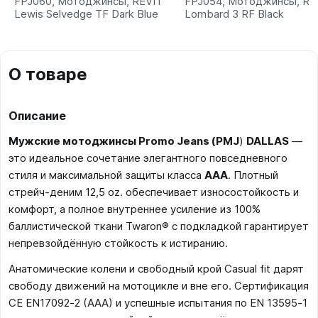
FPJ060, Мотоджинсы, REVIT
FPJ054, Мотоджинсы, RE
Lewis Selvedge TF Dark Blue
Lombard 3 RF Black
О товаре
Описание
Мужские мотоджинсы
Promo Jeans (PMJ
)
DALLAS
—
это идеальное сочетание элегантного повседневного
стиля и максимальной защиты класса
AAA
. Плотный
стрейч-деним 12,5 oz. обеспечивает износостойкость и
комфорт, а полное внутреннее усиление из 100%
баллистической ткани Twaron® с подкладкой гарантирует
непревзойдённую стойкость к истиранию.
Анатомические колени и свободный крой Casual fit дарят
свободу движений на мотоцикле и вне его. Сертификация
CE EN17092‑2 (AAA) и успешные испытания по EN 13595‑1