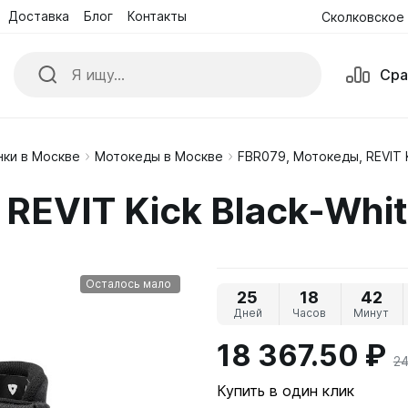
Доставка
Блог
Контакты
Сколковское 
Сра
ки в Москве
Мотокеды в Москве
FBR079, Мотокеды, REVIT K
ики
Куртки
REVIT Kick Black-Whi
е комбинезоны
Обувь
ые Очки и Маски
Перчатки
Осталось мало
25
18
42
Дней
Часов
Минут
18 367.50 ₽
24
Купить в один клик