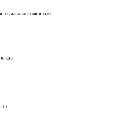
ове с износостойкостью
рланды
hite