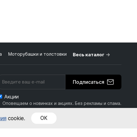
а
Моторубашки и толстовки
Весь каталог
Подписаться
Акции
Оповещаем о новинках и акциях. Без рекламы и спама.
ОК
ния
cookie.
Политика обработки персональных данных