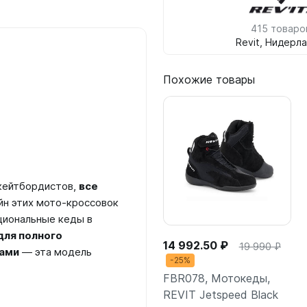
415 товаро
Revit, Нидерл
Похожие товары
скейтбордистов,
все
йн этих мото-кроссовок
кциональные кеды в
для полного
14 992.50 ₽
19 990 ₽
ами
— эта модель
-25%
FBR078, Мотокеды,
REVIT Jetspeed Black