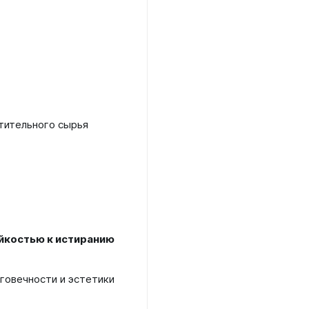
тительного сырья
йкостью к истиранию
говечности и эстетики