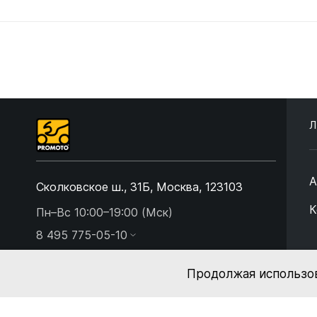
Л
А
Сколковское ш., 31Б, Москва, 123103
К
Пн–Вс 10:00–19:00 (Мск)
8 495 775-05-10
sale@promoto.ru
Продолжая использов