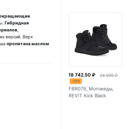
Подробнее
окращающие
ы.
Гибридная
ериалов
,
х версий. Верх
мша
пропитана маслом
18 742.50 ₽
24 990 ₽
-25%
FBR079, Мотокеды,
REVIT Kick Black
Подробнее