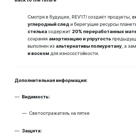
Смотря в будущее, REV’IT! создаёт продукты,
с
углеродный след
и берегущие ресурсы планет
стелька
содержит
20% переработанных мат
сохраняя
амортизацию и упругость
предыдущи
выполнен из
альтернативы полиуретану
, а за
и воском
для износостойкости.
Дополнительная информация:
Видимость:
Светоотражатель на пятке
Защита: