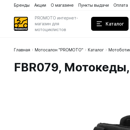
Бренды
Акции
О магазине
Пункты выдачи
Оплата
PROMOTO интернет-
Каталог
магазин для
мотоциклистов
Главная
Мотосалон "PROMOTO"
Каталог
Мотоботин
Дождев
FBR079, Мотокеды, 
Кожаны
Кроссов