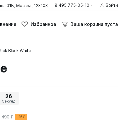
8 495 775-05-10
Войти
ш., 31Б, Москва, 123103
внение
Избранное
Ваша корзина пуста
ick Black-White
Термобелье
te
Шлемы
Штаны
25
Секунд
 490 ₽
-25%