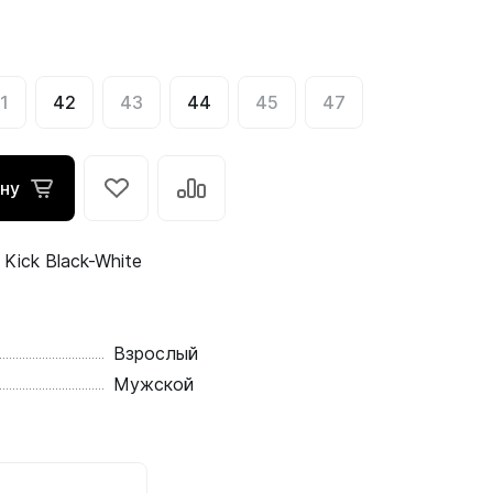
1
42
43
44
45
47
ину
Kick Black-White
Взрослый
Мужской