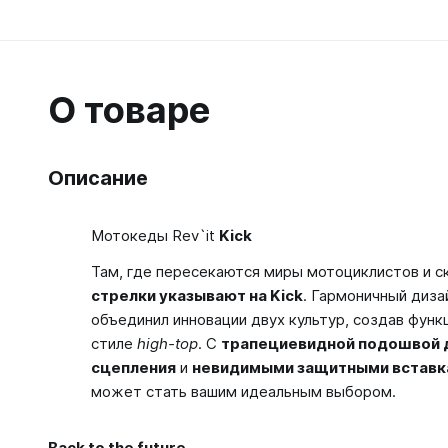
О товаре
Описание
Мотокеды Rev`it
Kick
Там, где пересекаются миры мотоциклистов и 
стрелки указывают на Kick
. Гармоничный диза
объединил инновации двух культур, создав фун
стиле
high-top
. С
трапециевидной подошвой 
сцепления
и
невидимыми защитными вставк
может стать вашим идеальным выбором.
Back to the future