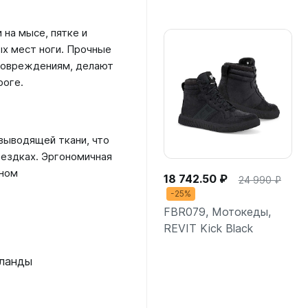
Подробнее
 на мысе, пятке и
х мест ноги. Прочные
 повреждениям, делают
роге.
выводящей ткани, что
оездках. Эргономичная
ьном
18 742.50 ₽
24 990 ₽
-25%
FBR079, Мотокеды,
REVIT Kick Black
рланды
Подробнее