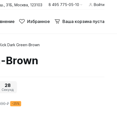
8 495 775-05-10
Войти
ш., 31Б, Москва, 123103
внение
Избранное
Ваша корзина пуста
Kick Dark Green-Brown
Термобелье
n-Brown
Шлемы
Штаны
28
Секунд
490 ₽
-25%