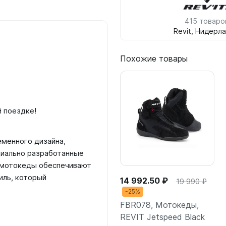
415 товаро
Revit, Нидерл
Похожие товары
й поездке!
еменного дизайна,
циально разработанные
и мотокеды обеспечивают
иль, который
14 992.50 ₽
19 990 ₽
-25%
FBR078, Мотокеды,
REVIT Jetspeed Black