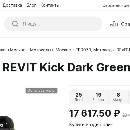
Доставка
Блог
Контакты
Сколковское 
Сра
ки в Москве
Мотокеды в Москве
FBR079, Мотокеды, REVIT 
ики
Куртки
REVIT Kick Dark Gree
е комбинезоны
Обувь
ые Очки и Маски
Перчатки
Осталось мало
25
19
8
Дней
Часов
Минут
17 617.50 ₽
23 
Купить в один клик