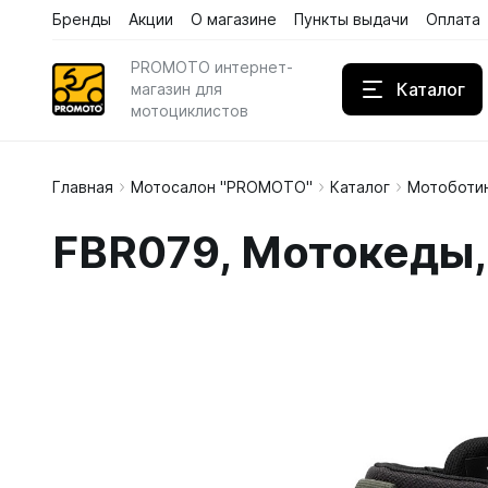
Бренды
Акции
О магазине
Пункты выдачи
Оплата
PROMOTO интернет-
Каталог
магазин для
мотоциклистов
Главная
Мотосалон "PROMOTO"
Каталог
Мотоботин
Дождев
FBR079, Мотокеды, 
Кожаны
Кроссов