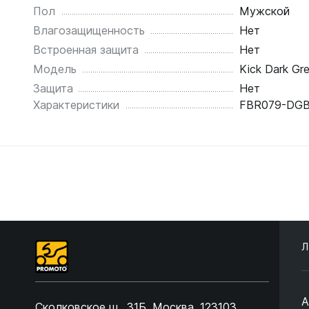
Пол
Мужской
Влагозащищенность
Нет
Встроенная защита
Нет
Модель
Kick Dark Gr
Защита
Нет
Характеристики
FBR079-DGB
Л
А
Сколковское ш., 31Б, Москва, 123103