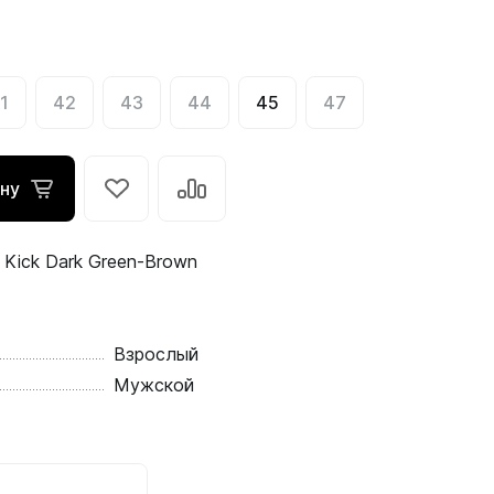
1
42
43
44
45
47
ину
Kick Dark Green-Brown
Взрослый
Мужской