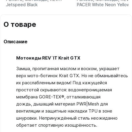
Jetspeed Black
PACER White Neon Yellow
О товаре
Описание
Мотокеды REV`IT Krait GTX
Замша, пропитанная маслом и воском, украшает
верх мото-ботинок Krait GTX. Но не обманывайтесь
их расслабленным видом! Под кажущейся
простотой скрываются: водонепроницаемая
мембрана GORE-TEX®, отталкивающая
дождь, дышащий материал PWR|Mesh для
вентиляции и защитные накладки TPU в зоне
шнуровки. Непринуждённый стиль неожиданно
обретает спортивную изощрённость.