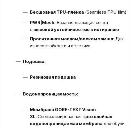
Бесшовная TPU-плёнка
(Seamless TPU film)
PWR|Mesh:
Вязаная дышащая сетка
с
высокой устойчивостью к истиранию
Пропитанная маслом/воском замша:
Для
износостойкости и эстетики
Подошва:
Резиновая подошва
Водонепроницаемость:
Мембрана GORE-TEX® Vision
3L:
Специализированная
трехслойная
водонепроницаемая мембрана
для обуви.