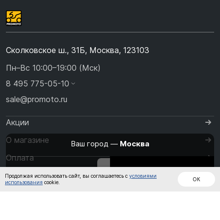
Сколковское ш., 31Б, Москва, 123103
Пн–Вс 10:00–19:00 (Мск)
8 495 775-05-10
sale@promoto.ru
Акции
О магазине
Ваш город —
Москва
Оплата
Изменить
Да, всё верно
Дождевики
Куртки
Шлемы
Доставка
Продолжая использовать сайт, вы соглашаетесь с
условиями
ОК
использования
cookie.
Контакты
Кожаные
Обувь
Штаны
комбинезоны