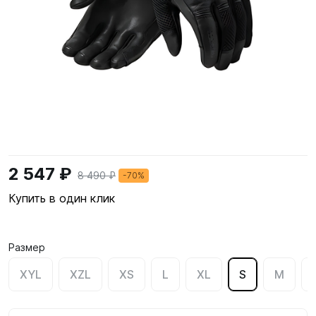
2 547 ₽
8 490 ₽
-70%
Купить в один клик
Размер
XYL
XZL
XS
L
XL
S
M