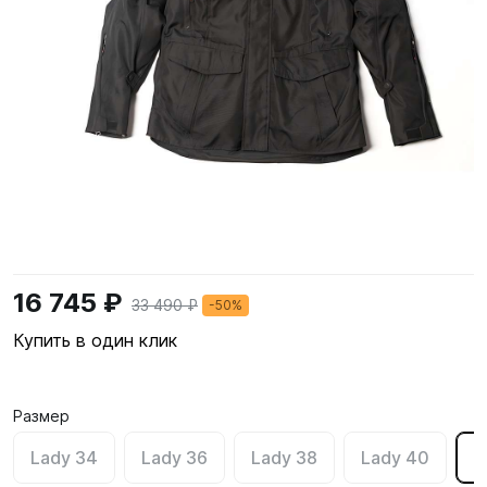
16 745 ₽
33 490 ₽
-50%
Купить в один клик
Размер
Lady 34
Lady 36
Lady 38
Lady 40
L