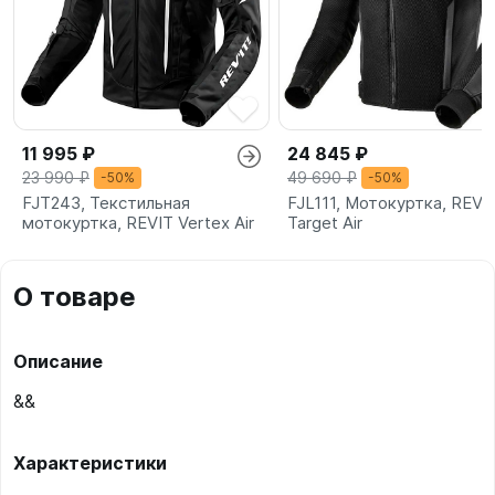
11 995 ₽
24 845 ₽
23 990 ₽
49 690 ₽
-50%
-50%
FJT243, Текстильная
FJL111, Мотокуртка, REVI
мотокуртка, REVIT Vertex Air
Target Air
О товаре
Описание
&&
Характеристики