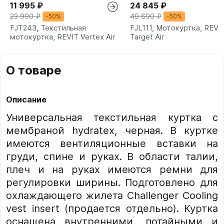
11 995 ₽
24 845 ₽
23 990 ₽
49 690 ₽
-50%
-50%
FJT243, Текстильная
FJL111, Мотокуртка, REVI
мотокуртка, REVIT Vertex Air
Target Air
О товаре
Описание
Универсальная текстильная куртка с
мембраной hydratex, черная. В куртке
имеются вентиляционные вставки на
груди, спине и руках. В области талии,
плеч и на руках имеются ремни для
регулировки ширины. Подготовлено для
охлаждающего жилета Challenger Cooling
vest insert (продается отдельно). Куртка
оснащена внутренними, потайными и