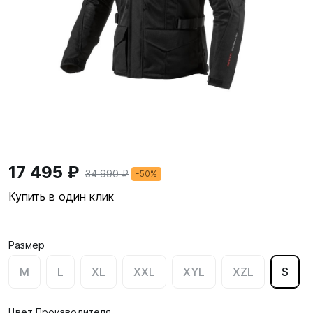
17 495 ₽
34 990 ₽
-50%
Купить в один клик
Размер
M
L
XL
XXL
XYL
XZL
S
Цвет Производителя