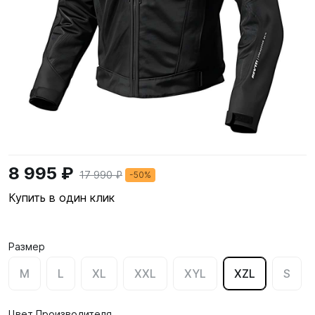
8 995 ₽
17 990 ₽
-50%
Купить в один клик
Размер
M
L
XL
XXL
XYL
XZL
S
Цвет Производителя