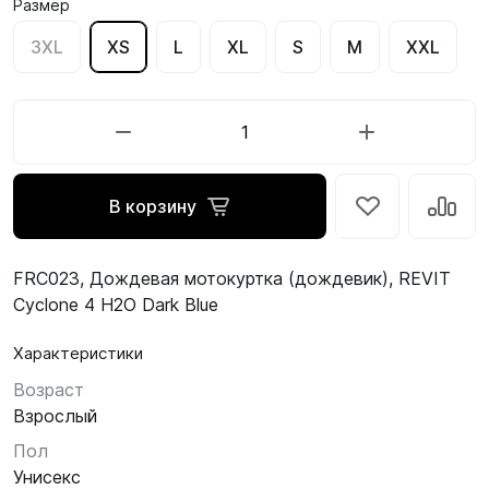
Размер
3XL
XS
L
XL
S
M
XXL
В корзину
FRC023, Дождевая мотокуртка (дождевик), REVIT
Cyclone 4 H2O Dark Blue
Характеристики
Возраст
Взрослый
Пол
Унисекс