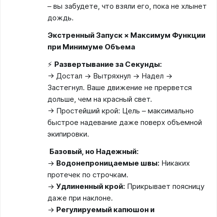
– вы забудете, что взяли его, пока не хлынет
дождь.
Экстренный Запуск × Максимум Функции
при Минимуме Объема
⚡
Развертывание за Секунды:
→ Достал → Вытряхнул → Надел →
Застегнул. Ваше движение не прервется
дольше, чем на красный свет.
→ Простейший крой: Цель – максимально
быстрое надевание даже поверх объемной
экипировки.
️
Базовый, но Надежный:
→
Водонепроницаемые швы:
Никаких
протечек по строчкам.
→
Удлиненный крой:
Прикрывает поясницу
даже при наклоне.
→
Регулируемый капюшон и