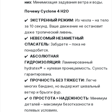
низ:
Минимизация задувания ветра и воды.
Почему Cyclone 4 H2O
✔️
ЭКСТРЕННЫЙ РЕЖИМ:
Из чехла – на тело
за 10 секунд. Ваше движение не остановит
даже тропический ливень.
✔️
НЕВЕСОМЫЙ НЕЗАМЕТНЫЙ
СПАСАТЕЛЬ:
Забудете – пока не
понадобится.
✔️ ️
АБСОЛЮТНАЯ
ГИДРОИЗОЛЯЦИЯ:
Ламинированный
hydratex® = нулевая проницаемость. Сухость
гарантирована.
✔️
ПРОЧНОСТЬ БЕЗ ТЯЖЕСТИ:
Легче
многих бандано, но выдержит шквальный
ветер и брызги фур.
✔️ ⚙️
ПРОСТОТА = НАДЕЖНОСТЬ:
Минимум
деталей – максимум безотказности в
полевых условиях.