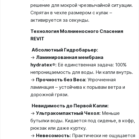
решение для мокрой чрезвычайной ситуации.
Спрятан в чехле размером с кулак –
активируется за секунды.
Технология Молниеносного Спасения
REVIT
️
Абсолютный Гидробарьер:
→
Ламинированная мембрана
hydratex®:
Её единственная задача: 100%
непроницаемость для воды. Ни капли внутрь.
→
Прочность без Веса:
Упрочненная
ламинация – устойчива к порывам ветра и
дорожной грязи.
Невидимость до Первой Капли:
→
Ультракомпактный Чехол:
Меньше
бутылки воды. Кидается под сиденье, в кофр,
рюкзак или даже куртку.
→
Невесомость:
Практически не ощущается