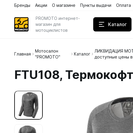
Бренды
Акции
О магазине
Пункты выдачи
Оплата
PROMOTO интернет-
Каталог
магазин для
мотоциклистов
Мотосалон
ЛИКВИДАЦИЯ МОТ
Дождев
Главная
Каталог
"PROMOTO"
доступные цены в
Кожаны
FTU108, Термокофта
Кроссов