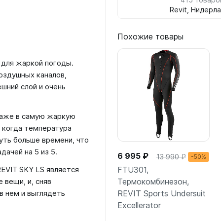
Revit, Нидерл
Похожие товары
 для жаркой погоды.
оздушных каналов,
шний слой и очень
даже в самую жаркую
, когда температура
уть больше времени, что
дачей на 5 из 5.
6 995 ₽
13 990 ₽
-50%
FTU301,
EVIT SKY LS является
Термокомбинезон,
 вещи, и, сняв
REVIT Sports Undersuit
в нем и выглядеть
Excellerator
Подробнее