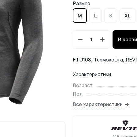
Размер
M
L
S
XL
В корз
FTU108, Термокофта, REVI
Характеристики
Возраст
Пол
Все характеристики
415 товаро