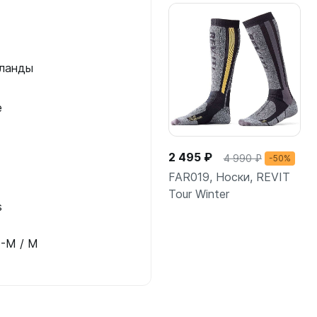
рланды
е
2 495 ₽
4 990 ₽
-50%
FAR019, Носки, REVIT
Tour Winter
s
-M / M
Подробнее