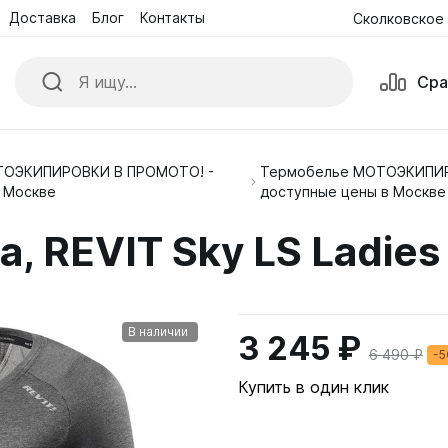
Доставка
Блог
Контакты
Сколковское 
Сра
ОЭКИПИРОВКИ В ПРОМОТО! -
Термобелье МОТОЭКИПИР
ики
Куртки
 Москве
доступные цены в Москве
е комбинезоны
Обувь
, REVIT Sky LS Ladies
ые Очки и Маски
Перчатки
В наличии
3 245 ₽
6 490 ₽
-
Купить в один клик