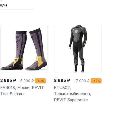
анды
2 995 ₽
8 995 ₽
5 990 ₽
17 990 ₽
-50%
-50%
FAR018, Носки, REVIT
FTU302,
Tour Summer
Термокомбинезон,
REVIT Supersonic
Подробнее
Подробнее