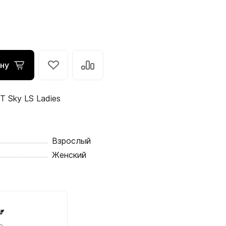
ину
T Sky LS Ladies
Взрослый
Женский
в