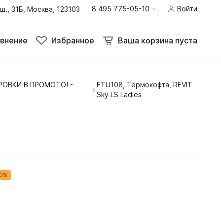
8 495 775-05-10
Войти
ш., 31Б, Москва, 123103
внение
Избранное
Ваша корзина пуста
ОВКИ В ПРОМОТО! -
FTU108, Термокофта, REVIT
Термобелье
Sky LS Ladies
Шлемы
Штаны
50%