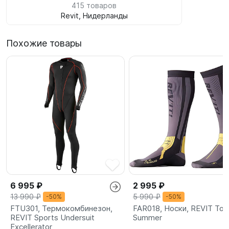
415 товаров
Revit, Нидерланды
Похожие товары
6 995 ₽
2 995 ₽
13 990 ₽
5 990 ₽
-50%
-50%
FTU301, Термокомбинезон,
FAR018, Носки, REVIT Tou
REVIT Sports Undersuit
Summer
Excellerator