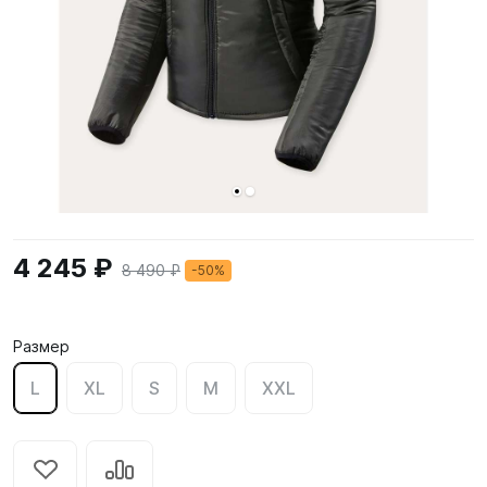
4 245 ₽
8 490 ₽
-50%
Размер
L
XL
S
M
XXL