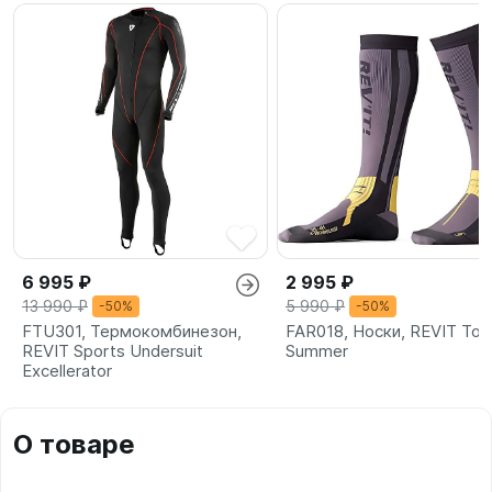
6 995 ₽
2 995 ₽
13 990 ₽
5 990 ₽
-50%
-50%
FTU301, Термокомбинезон,
FAR018, Носки, REVIT Tou
REVIT Sports Undersuit
Summer
Excellerator
О товаре