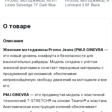
FPJ060, Мотоджинсы, REVIT
FPJ054, Мотоджинсы, RE
Lewis Selvedge TF Dark Blue
Lombard 3 RF Black
О товаре
Описание
Женские мотоджинсы Promo Jeans (PMJ) GINEVRA
—
это новый уровень комфорта и безопасности для
взыскательных райдерш. Модель создана с учётом
женской анатомии и сочетает передовые материалы с
продуманной эргономикой, обеспечивая
непревзойдённую свободу движений на мотоцикле и вне
его.
PMJ GINEVRA
— это продвинутая модель с эластичной
технологией T‑STRETCH® на основе Twaron® и эластана.
Анатомическая конструкция коленей обеспечивает