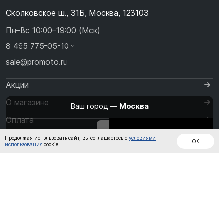
Сколковское ш., 31Б, Москва, 123103
Пн–Вс 10:00–19:00 (Мск)
8 495 775-05-10
sale@promoto.ru
Акции
О магазине
Ваш город —
Москва
Оплата
Изменить
Да, всё верно
Дождевики
Куртки
Шлемы
Доставка
Продолжая использовать сайт, вы соглашаетесь с
условиями
ОК
использования
cookie.
Контакты
Кожаные
Обувь
Штаны
комбинезоны
Перчатки
Кроссовые
Очки и Маски
Термобелье