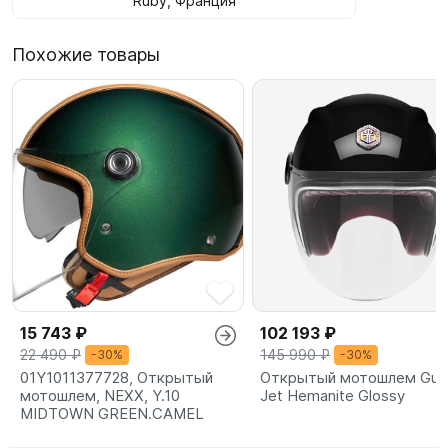
Ruby, Франция
Похожие товары
15 743 ₽
102 193 ₽
22 490 ₽
145 990 ₽
-30%
-30%
01Y1011377728, Открытый
Открытый мотошлем Gua
мотошлем, NEXX, Y.10
Jet Hemanite Glossy
MIDTOWN GREEN.CAMEL