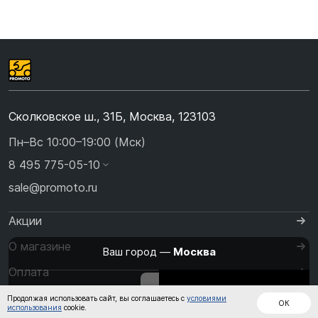
Сколковское ш., 31Б, Москва, 123103
Пн–Вс 10:00–19:00 (Мск)
8 495 775-05-10
sale@promoto.ru
Акции
О магазине
Ваш город —
Москва
Оплата
Изменить
Да, всё верно
Дождевики
Куртки
Шлемы
Доставка
Продолжая использовать сайт, вы соглашаетесь с
условиями
ОК
использования
cookie.