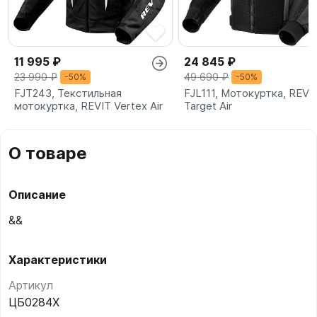
11 995 ₽
24 845 ₽
23 990 ₽
49 690 ₽
-50%
-50%
FJT243, Текстильная
FJL111, Мотокуртка, REVI
мотокуртка, REVIT Vertex Air
Target Air
О товаре
Описание
&&
Характеристики
Артикул
ЦБ0284X