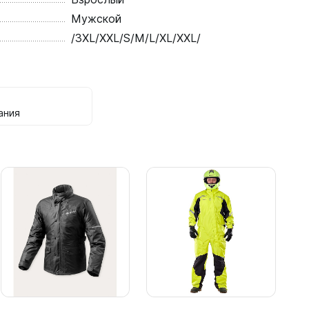
Мужской
/3XL/XXL/S/M/L/XL/XXL/
в
ания