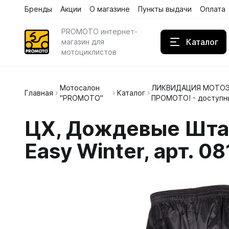
Бренды
Акции
О магазине
Пункты выдачи
Оплата
PROMOTO интернет-
Каталог
магазин для
мотоциклистов
Мотосалон
ЛИКВИДАЦИЯ МОТОЭ
Дождев
Главная
Каталог
"PROMOTO"
ПРОМОТО! - доступн
Кожаны
ЦX, Дождевые Шта
Кроссов
Easy Winter, арт. 0