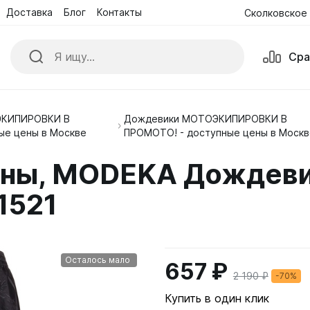
Доставка
Блог
Контакты
Сколковское 
Сра
КИПИРОВКИ В
Дождевики МОТОЭКИПИРОВКИ В
ики
Куртки
ые цены в Москве
ПРОМОТО! - доступные цены в Москв
е комбинезоны
Обувь
ны, MODEKA Дождеви
ые Очки и Маски
Перчатки
81521
Осталось мало
657 ₽
2 190 ₽
-70%
Купить в один клик