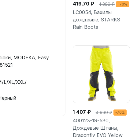
419.70 ₽
1 399 ₽
-70%
LC0054, Бахилы
дождевые, STARKS
Rain Boots
Подробнее
рюки, MODEKA, Easy
081521
M/L/XL/XXL/
 Черный
1 407 ₽
4 690 ₽
-70%
400123-19-530,
Дождевые Штаны,
Dragonfly EVO Yellow