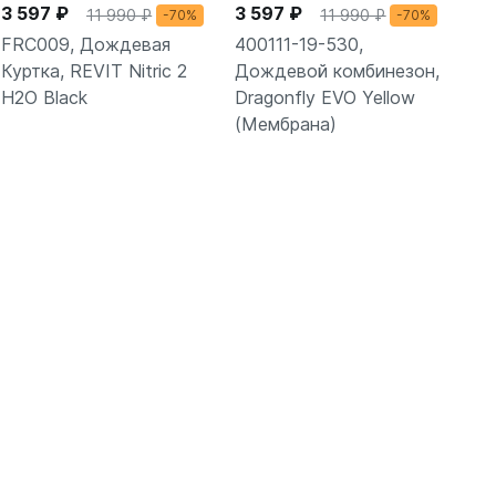
3 597 ₽
3 597 ₽
11 990 ₽
11 990 ₽
-70%
-70%
FRC009, Дождевая
400111-19-530,
Куртка, REVIT Nitric 2
Дождевой комбинезон,
H2O Black
Dragonfly EVO Yellow
(Мембрана)
Подробнее
Подробнее