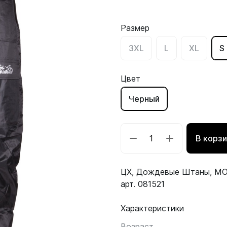
Размер
3XL
L
XL
S
Цвет
Черный
В корз
ЦX, Дождевые Штаны, MO
арт. 081521
Характеристики
Возраст