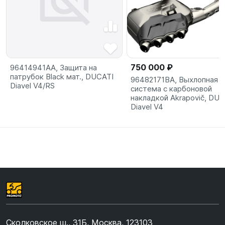
750 000 ₽
96414941AA, Защита на
патрубок Black мат., DUCATI
96482171BA, Выхлопная
Diavel V4/RS
система с карбоновой
накладкой Akrapovič, DUC
Diavel V4
Сколковское ш., 31Б, Москва, 123103