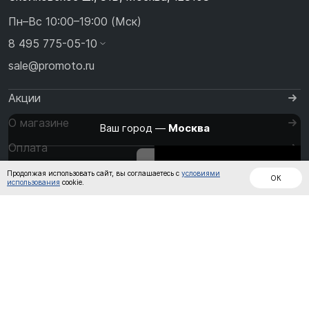
Пн–Вс 10:00–19:00 (Мск)
8 495 775-05-10
sale@promoto.ru
Акции
О магазине
Ваш город —
Москва
Оплата
Изменить
Да, всё верно
Дождевики
Куртки
Шлемы
Доставка
Продолжая использовать сайт, вы соглашаетесь с
условиями
ОК
использования
cookie.
Контакты
Кожаные
Обувь
Штаны
комбинезоны
Перчатки
Кроссовые
от
до
Очки и Маски
Термобелье
Политика обработки персональных данных