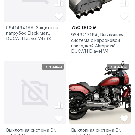
750 000 ₽
96414941AA, Защита на
патрубок Black мат.,
96482171BA, Выхлопная
DUCATI Diavel V4/RS
система с карбоновой
накладкой Akrapovič,
DUCATI Diavel V4
Под заказ
Под заказ
Выхлопная система Dr.
Выхлопная система Dr.