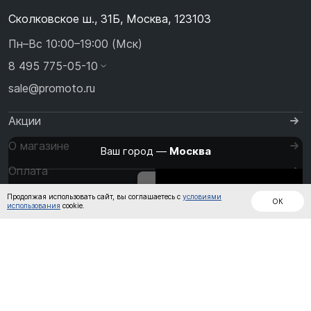
Сколковское ш., 31Б, Москва, 123103
Пн–Вс 10:00–19:00 (Мск)
8 495 775-05-10
sale@promoto.ru
Акции
О магазине
Ваш город —
Москва
Оплата
Изменить
Да, всё верно
Дождевики
Куртки
Шлемы
Доставка
Продолжая использовать сайт, вы соглашаетесь с
условиями
ОК
использования
cookie.
Контакты
Кожаные
Обувь
Штаны
комбинезоны
Перчатки
Кроссовые
от
до
Очки и Маски
Термобелье