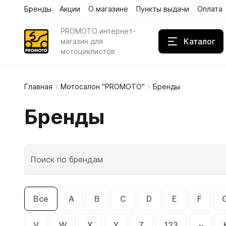
Бренды
Акции
О магазине
Пункты выдачи
Оплата
Каталог
Бренды
Акции
PROMOTO интернет-
Каталог
магазин для
мотоциклистов
Главная
Мотосалон "PROMOTO"
Бренды
Дождев
Бренды
Кожаны
Кроссов
Поиск по брендам
Все
A
B
C
D
E
F
V
W
X
Y
Z
123
~