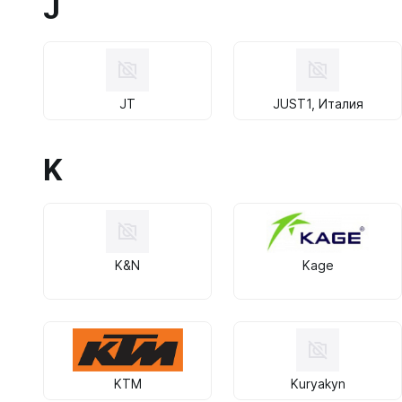
J
JT
JUST1, Италия
K
K&N
Kage
KTM
Kuryakyn