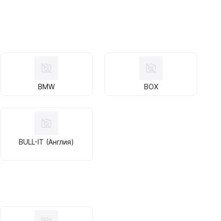
BMW
BOX
BULL-IT (Англия)