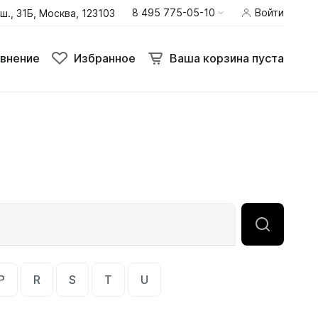
8 495 775-05-10
Войти
ш., 31Б, Москва, 123103
внение
Избранное
Ваша корзина пуста
внение
Избранное
Ваша корзина пуста
Термобелье
Шлемы
Штаны
P
R
S
T
U