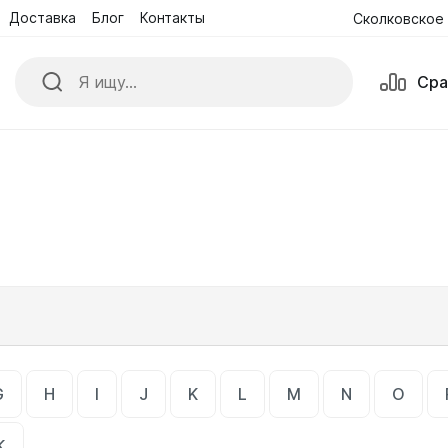
Доставка
Блог
Контакты
Сколковское 
Поиск
Сра
Сра
ики
Куртки
е комбинезоны
Обувь
ые Очки и Маски
Перчатки
G
H
I
J
K
L
M
N
O
К