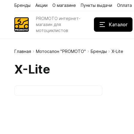
Бренды
Акции
О магазине
Пункты выдачи
Оплата
Каталог
Бренды
Акции
PROMOTO интернет-
Каталог
магазин для
мотоциклистов
Главная
Мотосалон "PROMOTO"
Бренды
X-Lite
Дождев
X-Lite
Кожаны
Кроссов
Сортирова