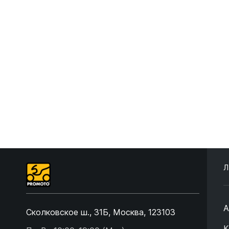
Л
А
Сколковское ш., 31Б, Москва, 123103
К