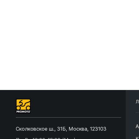
Л
А
Сколковское ш., 31Б, Москва, 123103
К