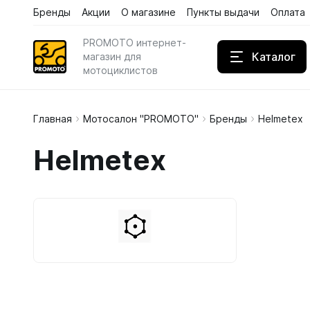
Бренды
Акции
О магазине
Пункты выдачи
Оплата
Каталог
Бренды
Акции
PROMOTO интернет-
Каталог
магазин для
мотоциклистов
Главная
Мотосалон "PROMOTO"
Бренды
Helmetex
Дождев
Helmetex
Кожаны
Кроссов
Сортирова