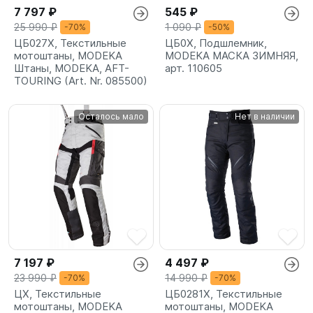
7 797 ₽
545 ₽
25 990 ₽
1 090 ₽
-70%
-50%
ЦБ027X, Текстильные
ЦБ0X, Подшлемник,
мотоштаны, MODEKA
MODEKA МАСКА ЗИМНЯЯ,
Штаны, MODEKA, AFT-
арт. 110605
TOURING (Art. Nr. 085500)
Осталось мало
Нет в наличии
7 197 ₽
4 497 ₽
23 990 ₽
14 990 ₽
-70%
-70%
ЦX, Текстильные
ЦБ0281X, Текстильные
мотоштаны, MODEKA
мотоштаны, MODEKA