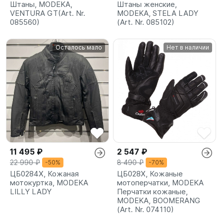
Штаны, MODEKA,
Штаны женские,
VENTURA GT(Art. Nr.
MODEKA, STELA LADY
085560)
(Art. Nr. 085102)
Осталось мало
Нет в наличии
11 495 ₽
2 547 ₽
22 990 ₽
8 490 ₽
-50%
-70%
ЦБ0284X, Кожаная
ЦБ028X, Кожаные
мотокуртка, MODEKA
мотоперчатки, MODEKA
LILLY LADY
Перчатки кожаные,
MODEKA, BOOMERANG
(Art. Nr. 074110)