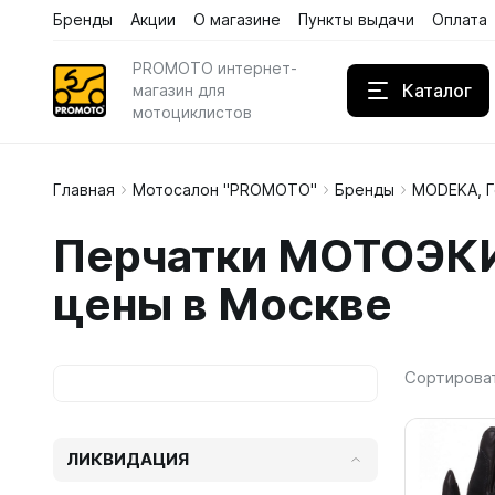
Бренды
Акции
О магазине
Пункты выдачи
Оплата
Каталог
Бренды
Акции
PROMOTO интернет-
Каталог
магазин для
мотоциклистов
Главная
Мотосалон "PROMOTO"
Бренды
MODEKA, 
Дождев
Перчатки МОТОЭКИ
Кожаны
цены в Москве
Кроссов
Сортирова
ЛИКВИДАЦИЯ