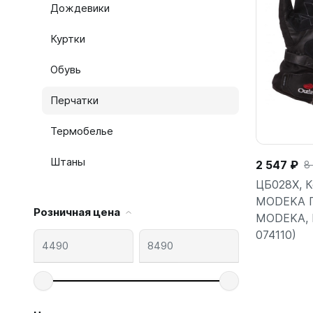
Дождевики
Куртки
Обувь
Перчатки
Термобелье
Штаны
2 547 ₽
8
ЦБ028X, К
MODEKA П
Розничная цена
MODEKA, 
074110)