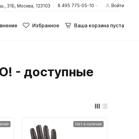
8 495 775-05-10
Войти
ш., 31Б, Москва, 123103
внение
Избранное
Ваша корзина пуста
внение
Избранное
Ваша корзина пуста
Термобелье
! - доступные
Шлемы
Штаны
личии
Нет в наличии