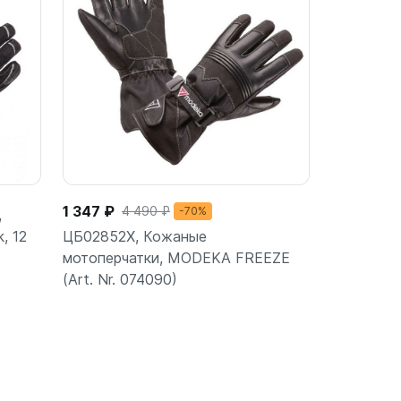
1 347 ₽
4 490 ₽
-70%
,
, 12
ЦБ02852X, Кожаные
мотоперчатки, MODEKA FREEZE
(Art. Nr. 074090)