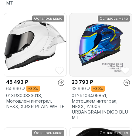
MT
Осталось мало
Осталось мало
45 493 ₽
23 793 ₽
64 990 ₽
33 990 ₽
-30%
-30%
01XR300333018,
01YR103409851,
Мотошлем интеграл,
Мотошлем интеграл,
NEXX, X.R3R PLAIN WHITE
NEXX, Y.100R
URBANGRAM INDIGO BLU
MT
Осталось мало
Осталось мало