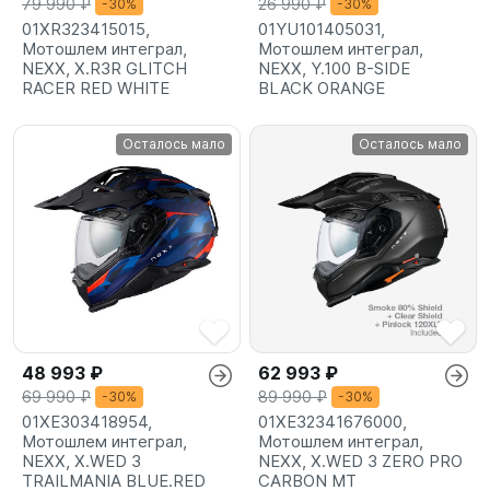
79 990 ₽
26 990 ₽
-30%
-30%
01XR323415015,
01YU101405031,
Мотошлем интеграл,
Мотошлем интеграл,
NEXX, X.R3R GLITCH
NEXX, Y.100 B-SIDE
RACER RED WHITE
BLACK ORANGE
Осталось мало
Осталось мало
48 993 ₽
62 993 ₽
69 990 ₽
89 990 ₽
-30%
-30%
01XE303418954,
01XE32341676000,
Мотошлем интеграл,
Мотошлем интеграл,
NEXX, X.WED 3
NEXX, X.WED 3 ZERO PRO
TRAILMANIA BLUE.RED
CARBON MT