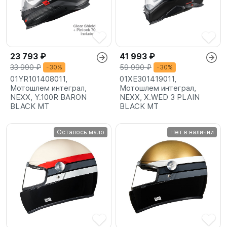
23 793 ₽
41 993 ₽
33 990 ₽
59 990 ₽
-30%
-30%
01YR101408011,
01XE301419011,
Мотошлем интеграл,
Мотошлем интеграл,
NEXX, Y.100R BARON
NEXX, X.WED 3 PLAIN
BLACK MT
BLACK MT
Осталось мало
Нет в наличии