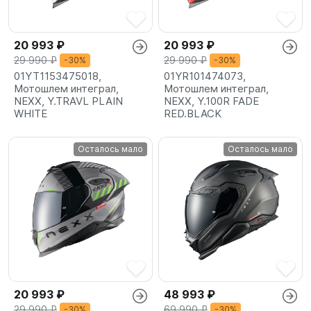
20 993 ₽
20 993 ₽
29 990 ₽
29 990 ₽
-30%
-30%
01YT1153475018,
01YR101474073,
Мотошлем интеграл,
Мотошлем интеграл,
NEXX, Y.TRAVL PLAIN
NEXX, Y.100R FADE
WHITE
RED.BLACK
Осталось мало
Осталось мало
20 993 ₽
48 993 ₽
29 990 ₽
69 990 ₽
-30%
-30%