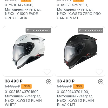
01YR101474068,
01XS3234257600,
Мотошлем интеграл,
Мотошлем интеграл,
NEXX, Y.100R FADE
NEXX, X.WST3 ZERO PRO
GREY.BLACK
CARBON MT
Осталось мало
Осталось мало
38 493 ₽
38 493 ₽
54 990 ₽
54 990 ₽
-30%
-30%
01XS315343701800,
01XS30143701100,
Мотошлем интеграл,
Мотошлем интеграл,
NEXX, X.WST3 PLAIN
NEXX, X.WST3 PLAIN
WHITE
BLACK MT