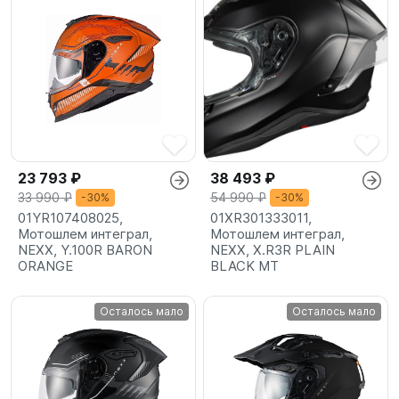
23 793 ₽
38 493 ₽
33 990 ₽
54 990 ₽
-30%
-30%
01YR107408025,
01XR301333011,
Мотошлем интеграл,
Мотошлем интеграл,
NEXX, Y.100R BARON
NEXX, X.R3R PLAIN
ORANGE
BLACK MT
Осталось мало
Осталось мало