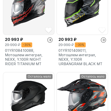
20 993 ₽
20 993 ₽
29 990 ₽
29 990 ₽
-30%
-30%
01YR108410088,
01YR101409011,
Мотошлем интеграл,
Мотошлем интеграл,
NEXX, Y.100R NIGHT
NEXX, Y.100R
RIDER TITANIUM MT
URBANGRAM BLACK MT
Осталось мало
Осталось мало