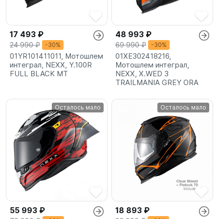
17 493 ₽
48 993 ₽
24 990 ₽
69 990 ₽
-30%
-30%
01YR101411011, Мотошлем
01XE302418216,
интеграл, NEXX, Y.100R
Мотошлем интеграл,
FULL BLACK MT
NEXX, X.WED 3
TRAILMANIA GREY ORA
Осталось мало
Осталось мало
55 993 ₽
18 893 ₽