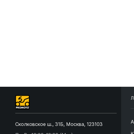
Л
А
Сколковское ш., 31Б, Москва, 123103
К