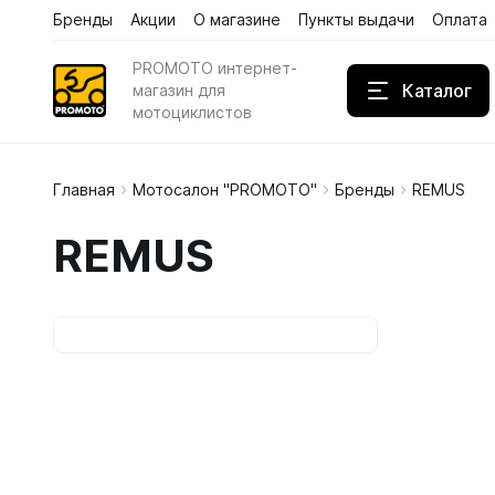
Бренды
Акции
О магазине
Пункты выдачи
Оплата
Каталог
Бренды
Акции
PROMOTO интернет-
Каталог
магазин для
мотоциклистов
Главная
Мотосалон "PROMOTO"
Бренды
REMUS
Дождев
REMUS
Кожаны
Кроссов
Сортирова