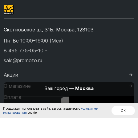
Сколковское ш., 31Б, Москва, 123103
Пн–Вс 10:00–19:00 (Мск)
8 495 775-05-10
sale@promoto.ru
Акции
О магазине
Ваш город —
Москва
Оплата
Изменить
Да, всё верно
Дождевики
Куртки
Шлемы
Доставка
Продолжая использовать сайт, вы соглашаетесь с
условиями
ОК
использования
cookie.
Контакты
Кожаные
Обувь
Штаны
комбинезоны
Перчатки