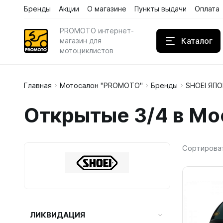
Бренды
Акции
О магазине
Пункты выдачи
Оплата
Каталог
Бренды
Акции
PROMOTO интернет-
Каталог
магазин для
мотоциклистов
Главная
Мотосалон "PROMOTO"
Бренды
SHOEI ЯП
Дождев
Открытые 3/4 в Мо
Кожаны
Кроссов
Сортирова
ЛИКВИДАЦИЯ