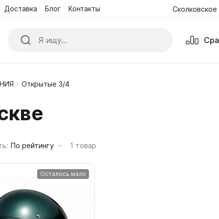
Доставка
Блог
Контакты
Сколковское 
Поиск
Сра
Сра
ОНИЯ
Открытые 3/4
ики
Куртки
скве
е комбинезоны
Обувь
ые Очки и Маски
Перчатки
ть:
По рейтингу
1
товар
Осталось мало