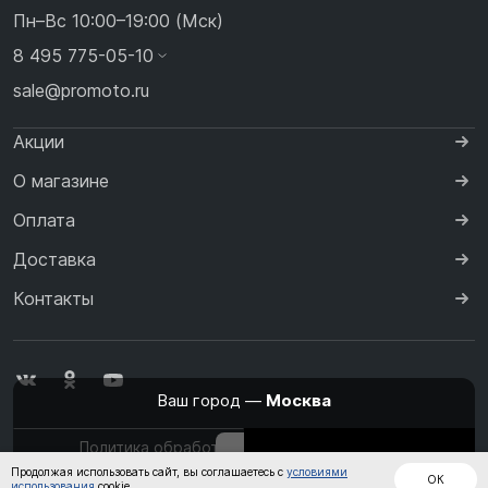
Пн–Вс 10:00–19:00 (Мск)
8 495 775-05-10
sale@promoto.ru
Акции
О магазине
Оплата
Доставка
Контакты
Ваш город —
Москва
Политика обработки персональных данных
Изменить
Да, всё верно
Дождевики
Куртки
Шлемы
Продолжая использовать сайт, вы соглашаетесь с
условиями
ОК
использования
cookie.